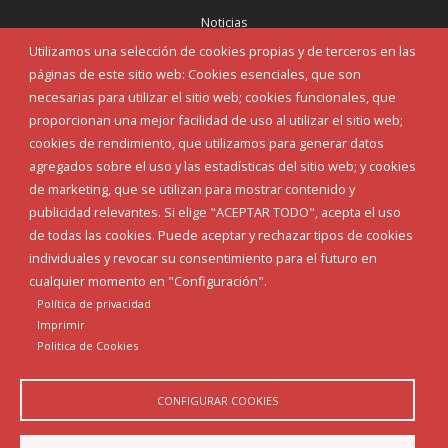
Noticias
Eventos
Utilizamos una selección de cookies propias y de terceros en las
Corporación Municipal
páginas de este sitio web: Cookies esenciales, que son
Teléfonos de interés
necesarias para utilizar el sitio web; cookies funcionales, que
proporcionan una mejor facilidad de uso al utilizar el sitio web;
INICIAR SESIÓN
cookies de rendimiento, que utilizamos para generar datos
MAPA WEB
agregados sobre el uso y las estadísticas del sitio web; y cookies
de marketing, que se utilizan para mostrar contenido y
publicidad relevantes. Si elige "ACEPTAR TODO", acepta el uso
de todas las cookies. Puede aceptar y rechazar tipos de cookies
individuales y revocar su consentimiento para el futuro en
cualquier momento en "Configuración".
Política de privacidad
Imprimir
Politica de Cookies
CONFIGURAR COOKIES
Aviso Legal
Política de privacidad
Política de Cookies