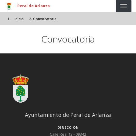
Pasar al contenido principal
Peral de Arlanza
Inicio
Convocatoria
Convocatoria
Ayuntamiento de Peral de Arlanza
DIRECCIÓN
Calle Real 13 - 09342