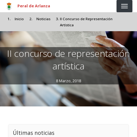
Pasar al contenido principal
Peral de Arlanza
Inicio
Noticias
II Concurso de Representación
Artística
II concurso de representación
artística
8 Marzo, 2018
Últimas noticias