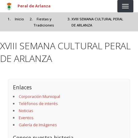
Pasar al contenido principal
Peral de Arlanza
Inicio
Fiestas y
XVIII SEMANA CULTURAL PERAL
Tradiciones
DE ARLANZA
XVIII SEMANA CULTURAL PERAL
DE ARLANZA
Enlaces
Corporación Municipal
Teléfonos de interés
Noticias
Eventos
Galería de Imágenes
Conoce nuestra historia