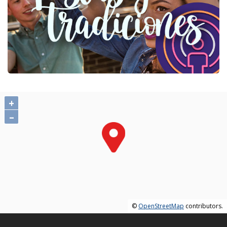
+
–
©
OpenStreetMap
contributors.